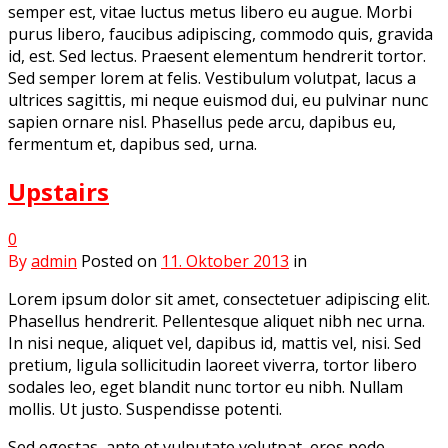
semper est, vitae luctus metus libero eu augue. Morbi
purus libero, faucibus adipiscing, commodo quis, gravida
id, est. Sed lectus. Praesent elementum hendrerit tortor.
Sed semper lorem at felis. Vestibulum volutpat, lacus a
ultrices sagittis, mi neque euismod dui, eu pulvinar nunc
sapien ornare nisl. Phasellus pede arcu, dapibus eu,
fermentum et, dapibus sed, urna.
Upstairs
0
By
admin
Posted on
11. Oktober 2013
in
Lorem ipsum dolor sit amet, consectetuer adipiscing elit.
Phasellus hendrerit. Pellentesque aliquet nibh nec urna.
In nisi neque, aliquet vel, dapibus id, mattis vel, nisi. Sed
pretium, ligula sollicitudin laoreet viverra, tortor libero
sodales leo, eget blandit nunc tortor eu nibh. Nullam
mollis. Ut justo. Suspendisse potenti.
Sed egestas, ante et vulputate volutpat, eros pede